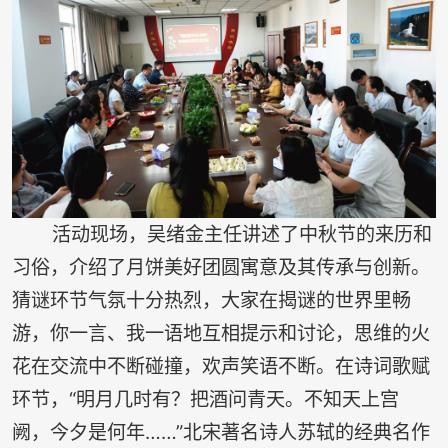
活动现场，吴绪金主任讲述了中秋节的来历和
习俗，介绍了月饼美好团圆寓意及其传承与创新。
猜谜环节气氛十分热烈，大家在揭谜的世界里畅
游，你一言、我一语地互相提示和讨论，思维的火
花在交流中不断碰撞，欢声笑语不断。在诗词歌赋
环节，“明月几时有？把酒问青天。不知天上宫
阙，今夕是何年……”北宋著名诗人苏轼的经典名作