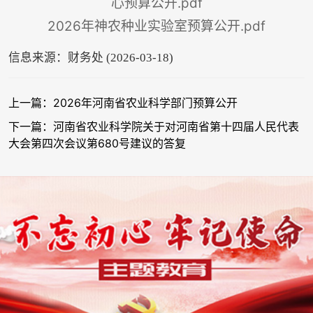
心预算公开.pdf
2026年神农种业实验室预算公开.pdf
信息来源：财务处 (2026-03-18)
上一篇：2026年河南省农业科学部门预算公开
下一篇：河南省农业科学院关于对河南省第十四届人民代表
大会第四次会议第680号建议的答复