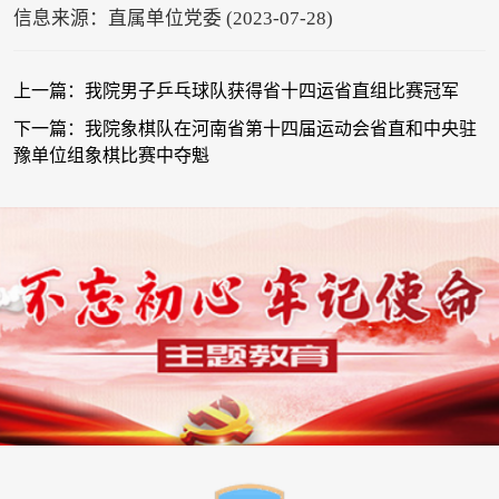
信息来源：直属单位党委 (2023-07-28)
上一篇：我院男子乒乓球队获得省十四运省直组比赛冠军
下一篇：我院象棋队在河南省第十四届运动会省直和中央驻
豫单位组象棋比赛中夺魁