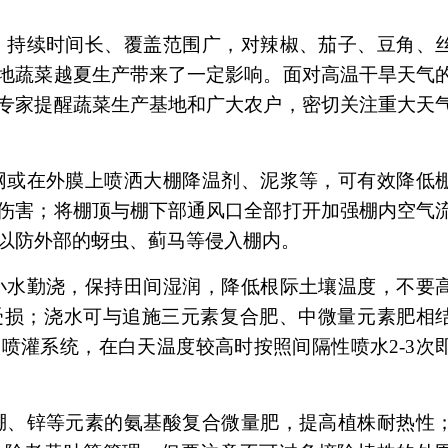
，持续时间长、覆盖范围广，对辣椒、茄子、豆角、
地蔬菜越夏生产带来了一定影响。面对高温干旱天气
专家提醒蔬菜生产基地和广大农户，密切关注重大天
网或在外膜上喷洒大棚降温剂、泥浆等，可有效降低
伤害；将棚顶与棚下部通风口全部打开加强棚内空气
网以防外部的蚜虫、蓟马等侵入棚内。
小水勤浇，保持田间湿润，降低根际土壤温度，不要
受损；浇水可与追施三元素复合肥、中微量元素肥相
喷灌系统，在白天温度较高时按照间隔性喷水2-3次
硼、锌等元素的氨基酸复合微量肥，提高植株耐热性