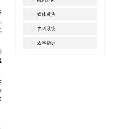
丝
媒体聚焦
的
农科系统
气
农事指导
棚
流
高
结
即
；