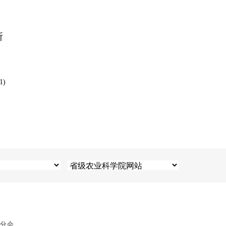
所
1)
息分会