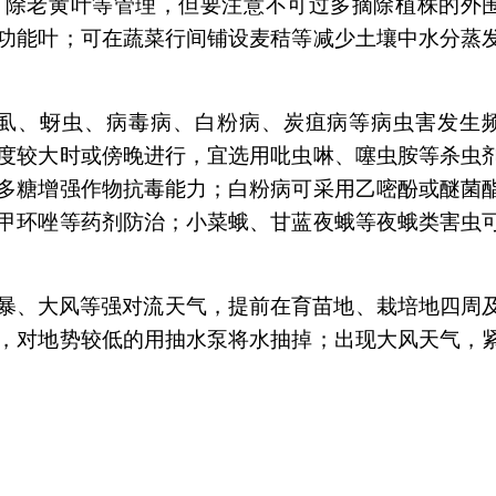
、除老黄叶等管理，但要注意不可过多摘除植株的外
功能叶；可在蔬菜行间铺设麦秸等减少土壤中水分蒸
虱、蚜虫、病毒病、白粉病、炭疽病等病虫害发生
度较大时或傍晚进行，宜选用吡虫啉、噻虫胺等杀虫
多糖增强作物抗毒能力；白粉病可采用乙嘧酚或醚菌
甲环唑等药剂防治；小菜蛾、甘蓝夜蛾等夜蛾类害虫
暴、大风等强对流天气，提前在育苗地、栽培地四周
，对地势较低的用抽水泵将水抽掉；出现大风天气，