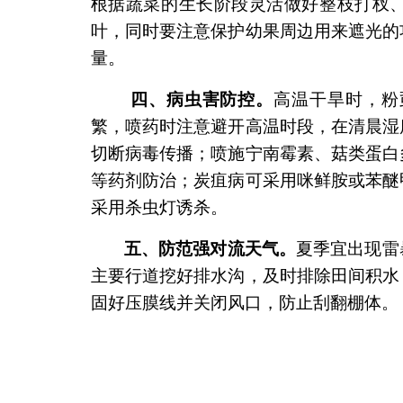
根据蔬菜的生长阶段灵活做好整枝打杈
叶，同时要注意保护幼果周边用来遮光的
量。
四、病虫害防控。
高温干旱时，粉
繁，喷药时注意避开高温时段，在清晨湿
切断病毒传播；喷施宁南霉素、菇类蛋白
等药剂防治；炭疽病可采用咪鲜胺或苯醚
采用杀虫灯诱杀。
五、防范强对流天气。
夏季宜出现雷
主要行道挖好排水沟，及时排除田间积水
固好压膜线并关闭风口，防止刮翻棚体。