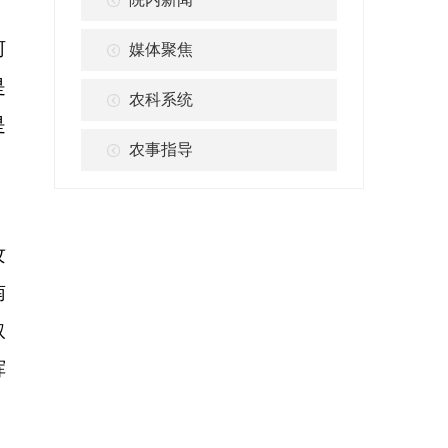
河
媒体聚焦
是
农科系统
是
农事指导
，
攻
南
取
挥