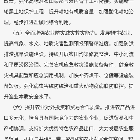
改造，强化高标准农田渠系与灌区骨干工程衔接。实施新一
轮黑土地保护工程，提升耕地有机质含量，加强酸化耕地治
理，稳步推进盐碱地综合利用。
（五）全面增强农业防灾减灾救灾能力。发展韧性农业，
提高气象、水文、地质灾害监测预报预警精准度。加强防洪
排涝抗旱设施建设，持续开展农田沟渠修复整治、中小河流
和平原涝区治理。完善农机应急救灾设施装备条件，健全救
灾机具配置和应急调用机制，加快补齐烘干、仓储等设施装
备短板。强化病虫害统防统治和重大动物疫病联防联控。提
升渔业本质安全水平。
（六）提升农业对外投资和贸易合作质量。推进农产品进
口多元化，培育具有国际竞争力的农业企业，促进贸易和生
产相协调。支持扩大优势特色农产品出口，大力发展农业服
务贸易，拓展与共建“一带一路”国家农业发展合作空间。积