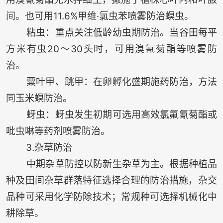
间。也可用11.6%甲维·氯虫苯喷雾防治螟虫。
粘虫：重点关注低龄幼虫期防治。当谷田每平
方米有虫20～30头时，可用溴氰菊酯等喷雾防
治。
粟叶甲、跳甲：在卵孵化盛期施药防治，方法
同玉米螟防治。
蚜虫：蚜虫发生初期可选用高效氯氟氰菊酯或
吡虫啉等药剂喷雾防治。
3.杂草防治
中期杂草防控以防新生杂草为主。根据种植品
种及田间杂草群落特征选择合理的防治措施，杂交
品种可采用化学防除技术；常规种可选择机械化中
耕除草。