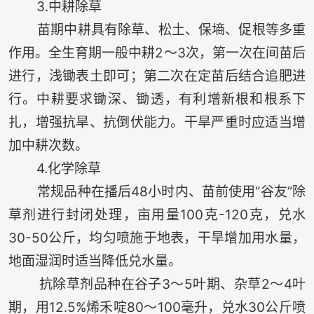
3.中耕除草
苗期中耕具有除草、松土、保墒、促根等多重
作用。全生育期一般中耕2～3次，第一次在间苗后
进行，浅锄表土即可；第二次在定苗后结合追肥进
行。中耕要求锄深、锄透，有利增新根和根系下
扎，增强抗旱、抗倒伏能力。干旱严重时应适当增
加中耕次数。
4.化学除草
常规品种在播后48小时内、苗前使用“谷友”除
草剂进行封闭处理，亩用量100克-120克，兑水
30-50公斤，均匀喷施于地表，干旱增加用水量，
地面湿润时适当降低兑水量。
抗除草剂品种在谷子3～5叶期、杂草2～4叶
期，用12.5%烯禾啶80～100毫升，兑水30公斤喷