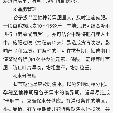
耕进行培土，有利于增强抗倒伏能力。
3.追肥管理
谷子拔节至抽穗前需肥量大，及时追施氮肥。
一般亩追施尿素10～15公斤，旱地追肥可结合降雨
进行（雨前或雨后），亦可结合中耕将肥料埋入土
中。施肥过晚（抽穗前10天）易造成贪青晚熟，影
响产量和品质。有条件的，可在拔节期、抽穗期和
灌浆期各喷施1次中微量元素、磷酸二氢钾等叶面
肥，防止叶片早衰，增粗茎秆，增加粒重。
4.水分管理
拔节期遇旱应及时浇水，以免影响幼穗分化。
孕穗至抽穗期是谷子需水的临界期，遇旱易造成
“卡脖旱”，应确保水分供应。有灌溉条件的地区，
根据墒情，在孕穗期或开花灌浆期浇水1～2次。谷