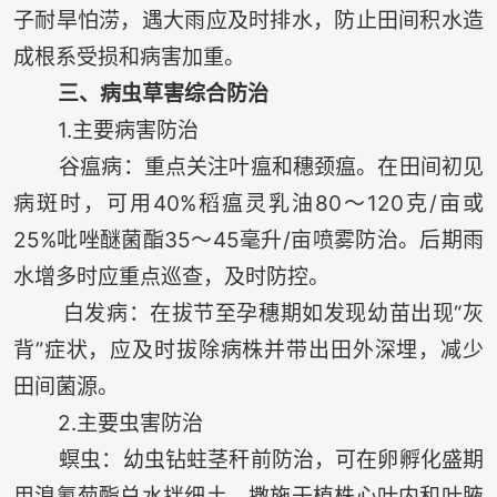
子耐旱怕涝，遇大雨应及时排水，防止田间积水造
成根系受损和病害加重。
三、病虫草害综合防治
1.主要病害防治
谷瘟病：重点关注叶瘟和穗颈瘟。在田间初见
病斑时，可用40%稻瘟灵乳油80～120克/亩或
25%吡唑醚菌酯35～45毫升/亩喷雾防治。后期雨
水增多时应重点巡查，及时防控。
白发病：在拔节至孕穗期如发现幼苗出现“灰
背”症状，应及时拔除病株并带出田外深埋，减少
田间菌源。
2.主要虫害防治
螟虫：幼虫钻蛀茎秆前防治，可在卵孵化盛期
用溴氰菊酯兑水拌细土，撒施于植株心叶内和叶腋