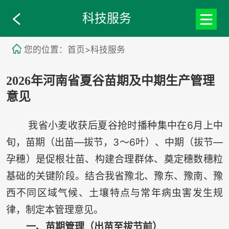
科技服务
您的位置：首页>科技服务
2026年河南省夏谷苗期及中期生产管理
意见
我省小麦收获后夏谷抢时播种集中在6月上中
～
旬，苗期（出苗—拔节，3
6叶）、中期（拔节—
孕穗）是促根壮苗、构建合理群体、奠定穗数穗粒
基础的关键阶段。结合我省豫北、豫东、豫南、豫
西不同区域气候、土壤特点与常年病虫害发生规
律，制定本管理意见。
一、苗期管理（出苗至拔节前）