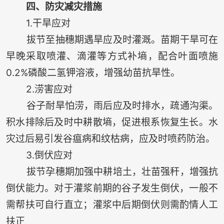
四、防灾减灾措施
1.干旱应对
拔节至抽穗期遇旱应及时灌溉。苗期干旱可在
早晚采取喷灌、滴灌等方式补墒，配合叶面喷施
0.2%磷酸二氢钾溶液，增强幼苗抗旱性。
2.涝害应对
谷子耐旱怕涝，雨后应及时排水，疏通沟渠。
积水排除后及时中耕散墒，促进根系恢复生长。水
灾过后易引发谷瘟病和纹枯病，应及时喷药防治。
3.倒伏应对
拔节孕穗期加强中耕培土，壮苗强秆，增强抗
倒伏能力。对于灌浆前期的谷子发生倒伏，一般不
需帮扶可自行直立；灌浆中后期倒伏则需酌情人工
扶正