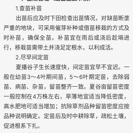
1.查苗补苗
出苗后应及时下田检查出苗情况，对缺苗断垄
严重的地块，可采用催芽补种或借苗移栽的方式及
时补苗，确保全苗。补苗宜在雨后或浇后趁墒进
行，移栽苗需带土并浇足定根水，以利成活。
2.尽早间定苗
夏播谷子生长速度快，间定苗宜早不宜迟。一
般在幼苗3～4叶期间苗，5～6叶期定苗，去除弱
苗、病苗、杂苗，留苗整齐一致。夏谷亩留苗密度
一般控制在4万株左右，旱薄地宜适当降低密度，
高水肥地可适当增加；抗除草剂品种留苗密度应按
品种说明确定。定苗后及时中耕除草，疏松土壤，
促进根系下扎。