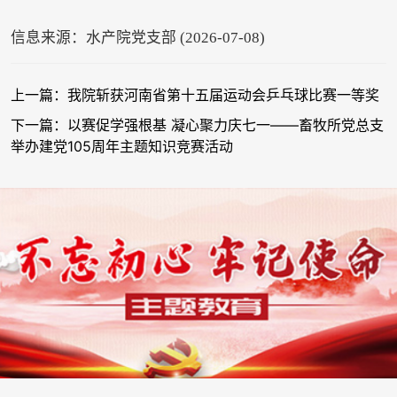
信息来源：水产院党支部 (2026-07-08)
上一篇：我院斩获河南省第十五届运动会乒乓球比赛一等奖
下一篇：以赛促学强根基 凝心聚力庆七一——畜牧所党总支
举办建党105周年主题知识竞赛活动