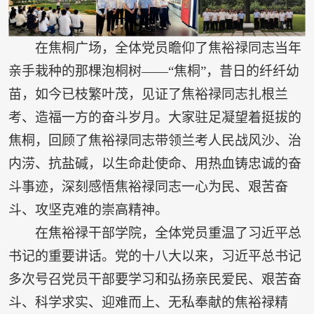
在焦桐广场，全体党员瞻仰了焦裕禄同志当年
亲手栽种的那棵泡桐树——“焦桐”，昔日的纤纤幼
苗，如今已枝繁叶茂，见证了焦裕禄同志扎根兰
考、造福一方的奋斗岁月。大家驻足凝望着挺拔的
焦桐，回顾了焦裕禄同志带领兰考人民战风沙、治
内涝、抗盐碱，以生命赴使命、用热血铸忠诚的奋
斗事迹，深刻感悟焦裕禄同志一心为民、艰苦奋
斗、攻坚克难的崇高精神。
在焦裕禄干部学院，全体党员重温了习近平总
书记的重要讲话。党的十八大以来，习近平总书记
多次号召党员干部要学习和弘扬亲民爱民、艰苦奋
斗、科学求实、迎难而上、无私奉献的焦裕禄精