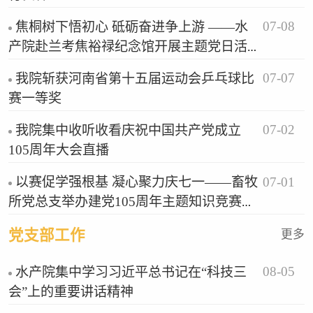
07-08
焦桐树下悟初心 砥砺奋进争上游 ——水
产院赴兰考焦裕禄纪念馆开展主题党日活
动
07-07
我院斩获河南省第十五届运动会乒乓球比
赛一等奖
07-02
我院集中收听收看庆祝中国共产党成立
105周年大会直播
07-01
以赛促学强根基 凝心聚力庆七一——畜牧
所党总支举办建党105周年主题知识竞赛活
动
党支部工作
更多
08-05
水产院集中学习习近平总书记在“科技三
会”上的重要讲话精神