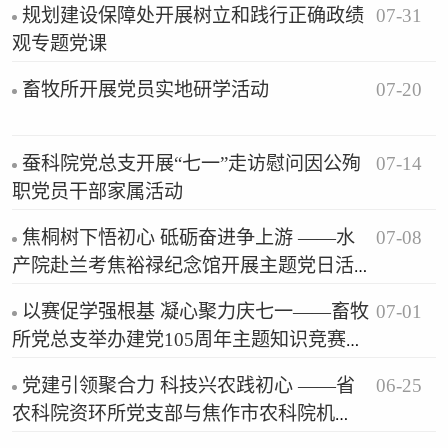
07-31
规划建设保障处开展树立和践行正确政绩
观专题党课
07-20
畜牧所开展党员实地研学活动
07-14
蚕科院党总支开展“七一”走访慰问因公殉
职党员干部家属活动
07-08
焦桐树下悟初心 砥砺奋进争上游 ——水
产院赴兰考焦裕禄纪念馆开展主题党日活
动
07-01
以赛促学强根基 凝心聚力庆七一——畜牧
所党总支举办建党105周年主题知识竞赛活
动
06-25
党建引领聚合力 科技兴农践初心 ——省
农科院资环所党支部与焦作市农科院机
关、科研党支部联合开展庆“七一”主题党日