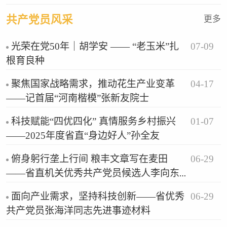
共产党员风采
更多
07-09
光荣在党50年｜胡学安 —— “老玉米”扎
根育良种
04-17
聚焦国家战略需求，推动花生产业变革
——记首届“河南楷模”张新友院士
01-07
科技赋能“四优四化” 真情服务乡村振兴
——2025年度省直“身边好人”孙全友
06-29
俯身躬行垄上行间 粮丰文章写在麦田
——省直机关优秀共产党员候选人李向东
侧记
06-29
面向产业需求，坚持科技创新——省优秀
共产党员张海洋同志先进事迹材料