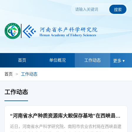
搜索
首页
单位概况
工作动态
更多 ▾
首页
>
工作动态
工作动态
“河南省水产种质资源库大鲵保存基地”在西峡县揭牌
20
近日，河南省水产科学研究院、南阳市农业农村局在西峡县建