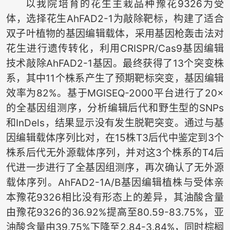
以我院培育的花生主栽品种豫花9326为受
体，选择花生AhFAD2-1为敲除靶标，构建了适合
双子叶植物的基因编辑载体，采用基因枪轰击法对
花生进行遗传转化，利用CRISPR/Cas9基因编辑
技术敲除AhFAD2-1基因。最终获得了13个突变株
系，其中11个株系产生了预期靶标突变，基因编辑
效率为82%。基于MGISEQ-2000平台进行了20×
的全基因组测序，分析编辑后代和野生型的SNPs
和InDels，结果显示没有发生脱靶突变。通过与基
因编辑载体序列比对，在15株T3后代中鉴定到3个
株系后代无外源载体序列，并对这3个株系的T4后
代进一步进行了全基因组测序，再次确认了无外源
载体序列。AhFAD2-1A/B基因编辑植株与受体亲
本豫花9326相比没有形态上的差异，其油酸含量
由豫花9326的36.92%提高至80.59-83.75%，亚
油酸含量由39.75%下降至2.84-3.84%，同时棕榈