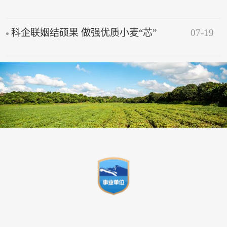
07-19
科企联姻结硕果 做强优质小麦“芯”