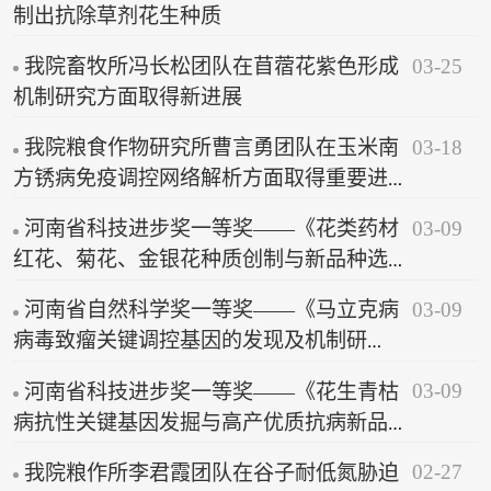
制出抗除草剂花生种质
03-25
我院畜牧所冯长松团队在苜蓿花紫色形成
机制研究方面取得新进展
03-18
我院粮食作物研究所曹言勇团队在玉米南
方锈病免疫调控网络解析方面取得重要进
展
03-09
河南省科技进步奖一等奖——《花类药材
红花、菊花、金银花种质创制与新品种选
育应用》
03-09
河南省自然科学奖一等奖——《马立克病
病毒致瘤关键调控基因的发现及机制研
究》
03-09
河南省科技进步奖一等奖——《花生青枯
病抗性关键基因发掘与高产优质抗病新品
种培育》
02-27
我院粮作所李君霞团队在谷子耐低氮胁迫