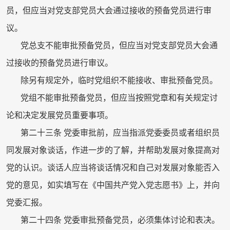
员，但应当对党支部党员大会通过接收的预备党员进行审
议。
党总支不能审批预备党员，但应当对党支部党员大会通
过接收的预备党员进行审议。
除另有规定外，临时党组织不能接收、审批预备党员。
党组不能审批预备党员，但应当按照党章和有关规定讨
论和决定发展党员重要事项。
第二十三条 党委审批前，应当指派党委委员或者组织员
同发展对象谈话，作进一步的了解，并帮助发展对象提高对
党的认识。谈话人应当将谈话情况和自己对发展对象能否入
党的意见，如实填写在《中国共产党入党志愿书》上，并向
党委汇报。
第二十四条 党委审批预备党员，必须集体讨论和表决。