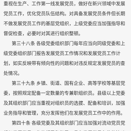
重视在生产、工作第一线发展党员，做好在新兴领域中发展
党员工作，优化党员队伍结构。对具备发展党员条件但长期
不做发展党员工作的基层党组织，上级党委应当加强指导和
督促检查，必要时对其进行组织整顿。
第三十八条 各级党委组织部门每年应当向同级党委和上
级党委组织部门报告发展党员工作情况和发展党员工作计
划，如实反映带有倾向性的问题和对违反规定发展党员的查
处情况。
第三十九条 乡镇、街道、国有企业、高等学校等基层党
委，按照规定配备一定数量的专兼职组织员。县级以上党委
及其组织部门应当重视对组织员的选拔、配备和培训，加强
业务指导和管理，充分发挥他们在发展党员工作中的作用。
第四十条 各级党委及其组织部门应当加强对流动党员党