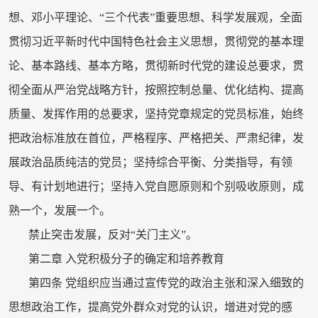
想、邓小平理论、“三个代表”重要思想、科学发展观，全面
贯彻习近平新时代中国特色社会主义思想，贯彻党的基本理
论、基本路线、基本方略，贯彻新时代党的建设总要求，贯
彻全面从严治党战略方针，按照控制总量、优化结构、提高
质量、发挥作用的总要求，坚持党章规定的党员标准，始终
把政治标准放在首位，严格程序、严格把关、严肃纪律，发
展政治品质纯洁的党员；坚持综合平衡、分类指导，有领
导、有计划地进行；坚持入党自愿原则和个别吸收原则，成
熟一个，发展一个。
禁止突击发展，反对“关门主义”。
第二章 入党积极分子的确定和培养教育
第四条 党组织应当通过宣传党的政治主张和深入细致的
思想政治工作，提高党外群众对党的认识，增进对党的感