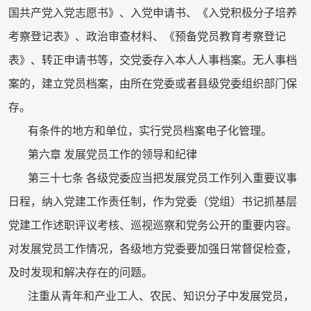
国共产党入党志愿书》、入党申请书、《入党积极分子培养
考察登记表》、政治审查材料、《预备党员教育考察登记
表》、转正申请书等，交党委存入本人人事档案。无人事档
案的，建立党员档案，由所在党委或者县级党委组织部门保
存。
有条件的地方和单位，实行党员档案电子化管理。
第六章 发展党员工作的领导和纪律
第三十七条 各级党委应当把发展党员工作列入重要议事
日程，纳入党建工作责任制，作为党委（党组）书记抓基层
党建工作述职评议考核、巡视巡察和党务公开的重要内容。
对发展党员工作情况，各级地方党委要加强日常督促检查，
及时发现和解决存在的问题。
注重从青年和产业工人、农民、知识分子中发展党员，