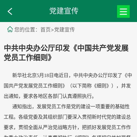
党建宣传
您的位置：首页>党建宣传
中共中央办公厅印发《中国共产党发展
党员工作细则》
新华社北京5月18日电近日，中共中央办公厅印发了《中
国共产党发展党员工作细则》（以下简称《细则》），并发
出通知，要求各地区各部门认真遵照执行。
通知指出，发展党员工作是党的建设一项重要的基础性
工程。各级党委及其组织部门要深入贯彻新时代党的建设总
要求，贯彻全面从严治党战略方针，把抓好发展党员工作作