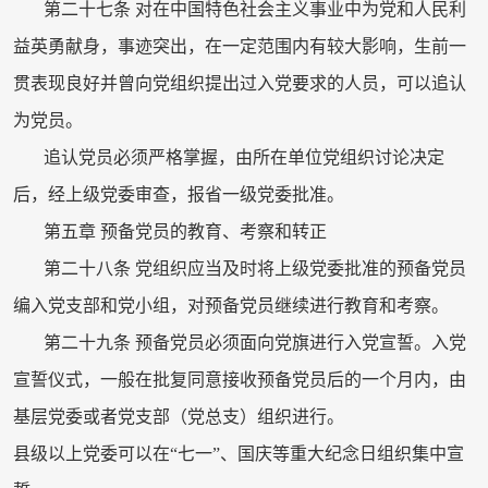
第二十七条 对在中国特色社会主义事业中为党和人民利
益英勇献身，事迹突出，在一定范围内有较大影响，生前一
贯表现良好并曾向党组织提出过入党要求的人员，可以追认
为党员。
追认党员必须严格掌握，由所在单位党组织讨论决定
后，经上级党委审查，报省一级党委批准。
第五章 预备党员的教育、考察和转正
第二十八条 党组织应当及时将上级党委批准的预备党员
编入党支部和党小组，对预备党员继续进行教育和考察。
第二十九条 预备党员必须面向党旗进行入党宣誓。入党
宣誓仪式，一般在批复同意接收预备党员后的一个月内，由
基层党委或者党支部（党总支）组织进行。
县级以上党委可以在“七一”、国庆等重大纪念日组织集中宣