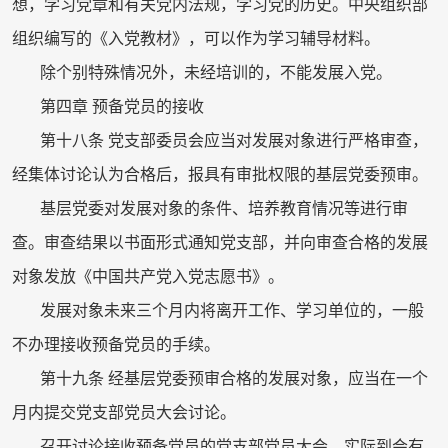
想，学习党章和有关党内法规，学习党的历史。中央组织部
组织编写的《入党教材》，可以作为学习辅导材料。
除个别特殊情况外，未经培训的，不能发展入党。
第四章 预备党员的接收
第十八条 党支部委员会应当对发展对象进行严格审查，
经集体讨论认为合格后，报具有审批权限的基层党委预审。
基层党委对发展对象的条件、培养教育情况等进行审
查。审查结果以书面形式通知党支部，并向审查合格的发展
对象发放《中国共产党入党志愿书》。
发展对象未来三个月内将离开工作、学习单位的，一般
不办理接收预备党员的手续。
第十九条 经基层党委预审合格的发展对象，应当在一个
月内提交党支部党员大会讨论。
召开讨论接收预备党员的党支部党员大会，实际到会有