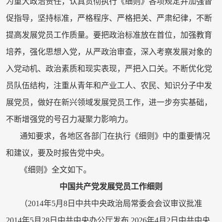
为重大政治责任，认真贯彻执行《细则》各项规定并加强督
促指导，坚持标准，严格程序、严格把关、严肃纪律，不断
提高发展党员工作质量。要把政治标准放在首位，加强教育
培养，强化思想入党，从严政治审查，深入考察发展对象的
入党动机、政治素质和现实表现，严把入口关。不断优化党
员队伍结构，注重从青年和产业工人、农民、知识分子中发
展党员，做好在新兴领域发展党员工作，进一步夯实基础，
不断增强党的号召力凝聚力影响力。
通知要求，各地区各部门在执行《细则》中的重要情况
和建议，要及时报告党中央。
《细则》全文如下。
中国共产党发展党员工作细则
（2014年5月8日中共中央政治局常委会会议审议批准
2014年5月28日中共中央办公厅发布 2026年4月2日中共中央