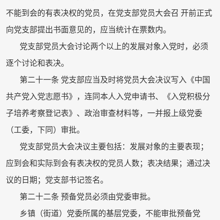
不能到会的有表决权的党员，在党支部党员大会召 开前正式
向党支部提出书面意见的，应当统计在票数内。
党支部党员大会讨论两个以上的发展对象入党时，必须
逐个讨论和表决。
第二十一条 党支部应当及时将党员大会决议写入《中国
共产党入党志愿书》，连同本人入党申请书、《入党积极分
子培养考察登记表》、政治审查材料等，一并报上级党委
（工委，下同）审批。
党支部党员大会决议主要包括：发展对象的主要表现；
应到会和实际到会有表决权的党员人数；表决结果；通过决
议的日期；党支部书记签名。
第二十二条 预备党员必须由党委审批。
乡镇（街道）党委所属的基层党委，不能审批预备党