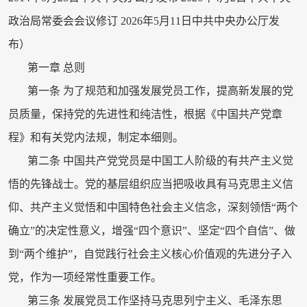
政治局常委会会议修订 2026年5月11日中共中央办公厅发
布）
第一章 总则
第一条 为了规范和加强发展党员工作，提高新发展的党
员质量，保持党的先进性和纯洁性，根据《中国共产党章
程》和有关党内法规，制定本细则。
第二条 中国共产党党员是中国工人阶级的有共产主义觉
悟的先锋战士。党的基层组织应当把吸收具有马克思主义信
仰、共产主义觉悟和中国特色社会主义信念，深刻领悟“两个
确立”的决定性意义，增强“四个意识”、坚定“四个自信”、做
到“两个维护”，自觉践行社会主义核心价值观的先进分子入
党，作为一项经常性重要工作。
第三条 发展党员工作坚持马克思列宁主义、毛泽东思