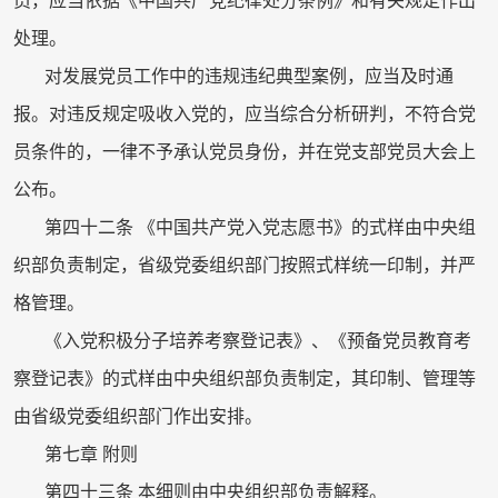
员，应当依据《中国共产党纪律处分条例》和有关规定作出
处理。
对发展党员工作中的违规违纪典型案例，应当及时通
报。对违反规定吸收入党的，应当综合分析研判，不符合党
员条件的，一律不予承认党员身份，并在党支部党员大会上
公布。
第四十二条 《中国共产党入党志愿书》的式样由中央组
织部负责制定，省级党委组织部门按照式样统一印制，并严
格管理。
《入党积极分子培养考察登记表》、《预备党员教育考
察登记表》的式样由中央组织部负责制定，其印制、管理等
由省级党委组织部门作出安排。
第七章 附则
第四十三条 本细则由中央组织部负责解释。