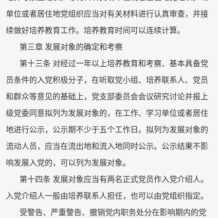
单位或者居住地党组织应当对有关材料进行认真审查，并接
续做好培养教育工作。培养教育时间可以连续计算。
第三章 发展对象的确定和考察
第十三条 对经过一年以上培养教育和考察、基本具备党
员条件的入党积极分子，在听取党小组、培养联系人、党员
和群众等意见的基础上，党支部委员会会议研究讨论并报上
级党委同意拟列为发展对象的，在工作、学习单位或者居住
地进行公示，公示期不少于五个工作日。拟列为发展对象的
流动人员，应当在流出地和流入地同时公示。公示结果不影
响发展入党的，可以列为发展对象。
第十四条 发展对象应当有两名正式党员作入党介绍人。
入党介绍人一般由培养联系人担任，也可以由党组织指定。
受警告、严重警告、撤销党内职务处分在影响期内的党