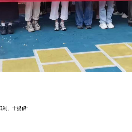
抵制、十提倡”