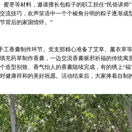
、蜜枣等材料，邀请擅长包粽子的职工担任“民俗讲师
交流技巧，欢声笑语中一个个棱角分明的粽子逐渐成型
节背后的家国情怀。”
手工香囊制作环节。党支部精心准备了艾草、薰衣草
填充药草制作香囊，一边交流香囊驱邪祈福的传统寓
个造型别致、香气怡人的香囊陆续完成，有的绣上“福
对健康祥和的美好祝愿。活动结束后，大家捧着自制的