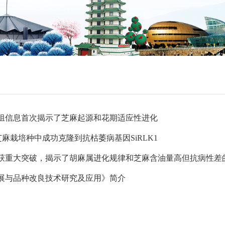
组信息首次揭示了芝麻起源和花期适应性进化
洋团队从芝麻栽培种中成功克隆到抗枯萎病基因SiRLK1
获重大突破，揭示了胡麻属进化规律和芝麻含油量高但抗病性差
展与品种改良技术研究及应用》简介