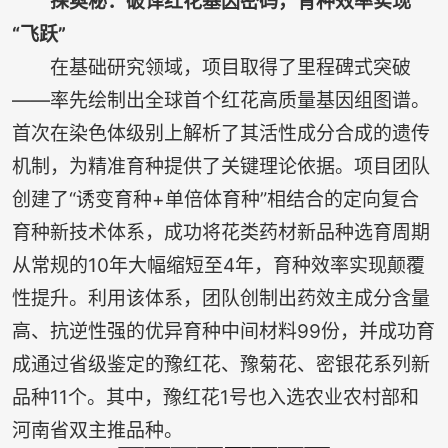
探奥秘：破译红花基因密码，育种效率实现
“飞跃”
在基础研究领域，项目取得了里程碑式突破
——率先绘制出全球首个红花高质量基因组图谱。
首次在染色体级别上解析了其活性成分合成的遗传
机制，为精准育种提供了关键理论依据。项目团队
创建了“诱变育种+单倍体育种”相结合的定向复合
育种新技术体系，成功将花类药材新品种选育周期
从常规的10年大幅缩短至4年，育种效率实现颠覆
性提升。利用该体系，团队创制出药效主成分含量
高、抗逆性强的优异育种中间材料99份，并成功育
成通过省级鉴定的豫红花、豫菊花、密银花系列新
品种11个。其中，豫红花1号也入选农业农村部和
河南省双主推品种。