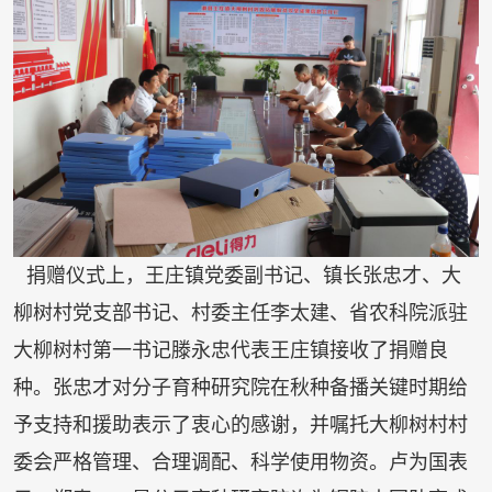
捐赠仪式上，王庄镇党委副书记、镇长张忠才、大
柳树村党支部书记、村委主任李太建、省农科院派驻
大柳树村第一书记滕永忠代表王庄镇接收了捐赠良
种。张忠才对分子育种研究院在秋种备播关键时期给
予支持和援助表示了衷心的感谢，并嘱托大柳树村村
委会严格管理、合理调配、科学使用物资。卢为国表