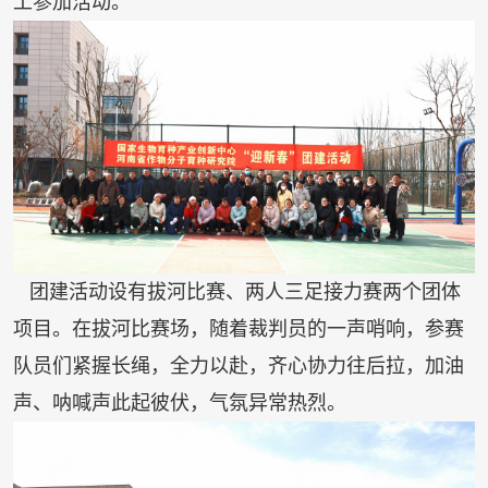
工参加活动。
活动设有拔河比赛、两人三足接力赛两个团体
团建
项目
。
在
拔河比赛场
，
随着裁判员的一声哨响，参赛
队员们紧握长绳，全力以赴，齐心协力往后拉，加油
声、呐喊声此起彼伏，气氛异常热烈。