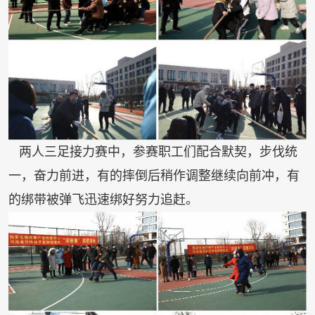
中，参赛职工们配合默契，步伐统
两人三足接力赛
一，奋力前进，有的摔倒后稍作调整继续向前冲，有
的绑带被弹飞迅速绑好努力追赶。