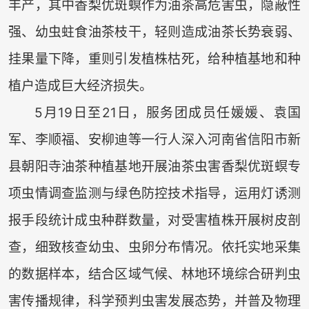
丰产，其中香梨优斑螟作为油茶高危害虫，隐蔽性
强、幼虫蛀食油茶枝干，轻则造成油茶长势衰弱、
挂果量下降，重则引发植株枯死，给种植基地和种
植户造成巨大经济损失。
5月19日至21日，服务团成员任媛媛、袁国
军、李顺福、安柳迪等一行人深入河南省信阳市新
县朝阳寺油茶种植基地开展油茶虫害香梨优斑螟专
项虫情调查监测与绿色防控技术指导，运用灯诱测
报手段统计成虫种群数量，对受害植株开展树皮剖
查，细致核查幼虫、虫卵分布情况。依托实地采集
的数据样本，结合区域气候、林地环境综合研判虫
害传播规律，科学预判虫害发展态势，并普及物理