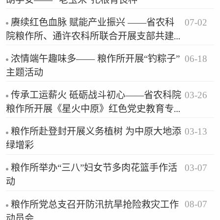
07-02
赓续红色血脉 赋能产业振兴 ——省农科
院粮作所、通许农科所联合开展支部共建
活动
06-18
浓情端午趣味多—— 粮作所开展“钓粽子”
主题活动
03-26
传承工运薪火 砥砺战斗初心——省农科院
粮作所开展《星火中原》红色党史教育专
题观影活动
03-13
粮作所赴登封开展义务植树 为中原大地添
绿增彩
03-07
粮作所举办“三八”妇女节多肉花篮手作活
动
08-07
粮作所党总支召开防汛抗旱抢险救灾工作
动员会