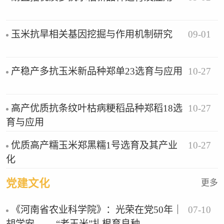
09-01
玉米抗旱相关基因挖掘与作用机制研究
10-27
产稳产多抗玉米新品种郑单23选育与应用
10-27
高产优质抗条纹叶枯病粳稻品种郑稻18选
育与应用
10-27
优质高产糯玉米郑黑糯1号选育及其产业
化
党建文化
更多
07-10
《河南省农业科学院》：光荣在党50年｜
胡学安—— “老玉米”扎根育良种