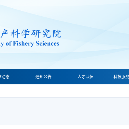
作动态
通知公告
人才队伍
科技服