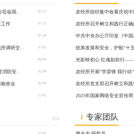
农经所组织集中收看庆祝中
中国农业科学院农业经济与发展研究所 胡向东所长一行莅临我所指导交流
07-27
收工作
农经所召开树立和践行正确
07-27
中共中央办公厅印发《中国
07-20
统筹发展和安全，护航“十
中国农业科学院农田灌溉研究所副所长吴建勇一行来我所调研交流
07-03
06-03
农经所开展“学雷锋 我行动
筑牢安全防线 防范安全风险 —— 农经所举办 2026 年度消防安全知识讲座
02-09
项验收会
农经所党支部召开树立和践
02-05
2025年国家网络安全宣传周
12-02
专家团队
更多
滕永忠 研究员
07-01