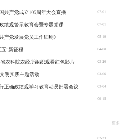
国共产党成立105周年大会直播
07-01
政绩观警示教育会暨专题党课
07-01
共产党发展党员工作细则》
05-19
五五”新征程
04-08
光影映初心 红魂励前行——省农科院农经所组织观看红色影片《星火中原》 深化党史学习教育
03-26
”文明实践主题活动
03-06
行正确政绩观学习教育动员部署会议
03-04
09-15
更多
02-23